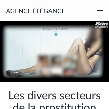
VOTRE CODE :
OK
GALLERY
NEWS
NEW GIRLS
ALL GIRLS
BLONDES
PAYMENT
Rates
INCALLS
Credit Cards
CASTINGS
BRUNETTES
DUOS
HOT
Castings
AGENCY
Castings VIP
Les divers secteurs
BLOG & PRESS
de la
prostitution
CONTACT