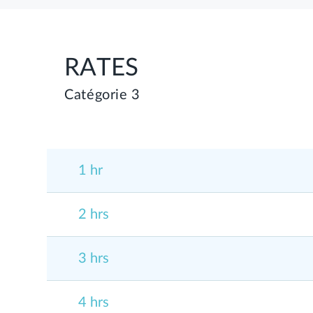
RATES
Catégorie 3
1 hr
2 hrs
3 hrs
4 hrs