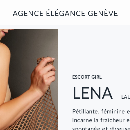
DESCRIPTION
PHOTOS
RATES
ESCORT GIRL
LENA
LA
Pétillante, féminine 
incarne la fraîcheur 
spontanée et rêveuse,