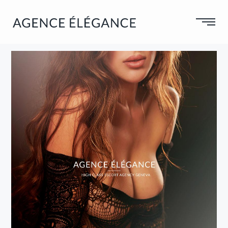
VOTRE CODE :
OK
GALLERY
NEWS
NEW GIRLS
ALL GIRLS
BLONDES
PAYMENT
Rates
INCALLS
Credit Cards
CASTINGS
BRUNETTES
DUOS
HOT
Castings
AGENCY
Castings VIP
BLOG & PRESS
CONTACT